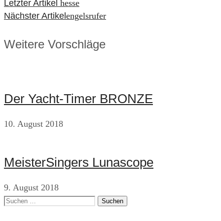
Beitragsnavigation
Letzter Artikel
hesse
Nächster Artikel
engelsrufer
Weitere Vorschläge
Der Yacht-Timer BRONZE
10. August 2018
MeisterSingers Lunascope
9. August 2018
Suchen
nach: